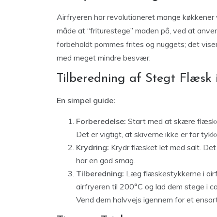
Airfryeren har revolutioneret mange køkkener v
måde at “friturestege” maden på, ved at anvende
forbeholdt pommes frites og nuggets; det viser
med meget mindre besvær.
Tilberedning af Stegt Flæsk i
En simpel guide:
Forberedelse:
Start med at skære flæsket
Det er vigtigt, at skiverne ikke er for tykk
Krydring:
Krydr flæsket let med salt. Det
har en god smag.
Tilberedning:
Læg flæskestykkerne i airfr
airfryeren til 200°C og lad dem stege i c
Vend dem halvvejs igennem for et ensarte