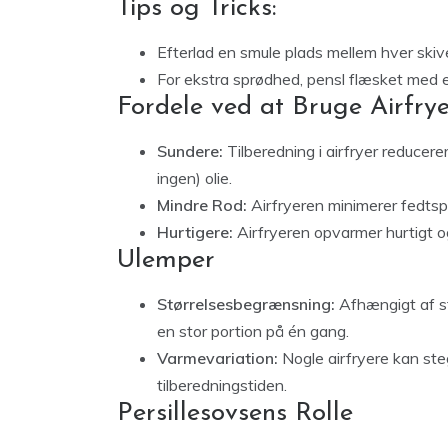
Tips og Tricks:
Efterlad en smule plads mellem hver skiv
For ekstra sprødhed, pensl flæsket med et 
Fordele ved at Bruge Airfry
Sundere:
Tilberedning i airfryer reducere
ingen) olie.
Mindre Rod:
Airfryeren minimerer fedts
Hurtigere:
Airfryeren opvarmer hurtigt og
Ulemper
Størrelsesbegrænsning:
Afhængigt af st
en stor portion på én gang.
Varmevariation:
Nogle airfryere kan ste
tilberedningstiden.
Persillesovsens Rolle