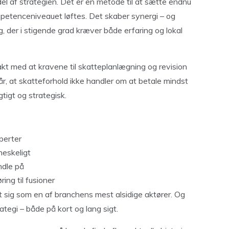
l af strategien. Det er en metode til at sætte endnu
petenceniveauet løftes. Det skaber synergi – og
, der i stigende grad kræver både erfaring og lokal
takt med at kravene til skatteplanlægning og revision
år, at skatteforhold ikke handler om at betale mindst
tigt og strategisk.
perter
neskeligt
ndle på
ing til fusioner
 sig som en af branchens mest alsidige aktører. Og
tegi – både på kort og lang sigt.