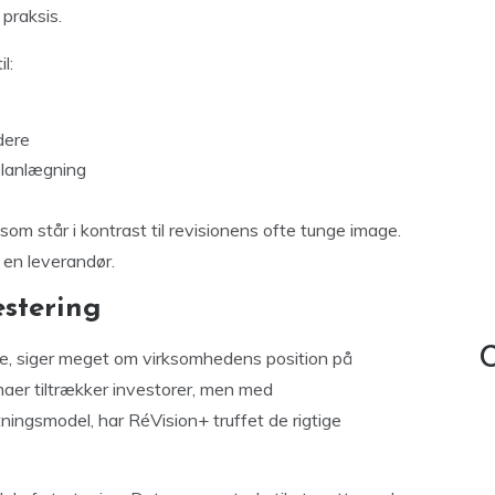
praksis.
l:
dere
planlægning
om står i kontrast til revisionens ofte tunge image.
 en leverandør.
stering
C
de, siger meget om virksomhedens position på
rmaer tiltrækker investorer, men med
ningsmodel, har RéVision+ truffet de rigtige