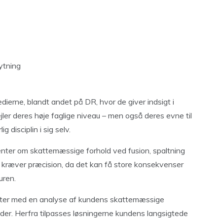
ytning
dierne, blandt andet på DR, hvor de giver indsigt i
jler deres høje faglige niveau – men også deres evne til
 disciplin i sig selv.
ienter om skattemæssige forhold ved fusion, spaltning
 kræver præcision, da det kan få store konsekvenser
uren.
arter med en analyse af kundens skattemæssige
heder. Herfra tilpasses løsningerne kundens langsigtede