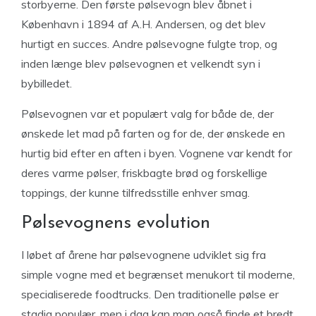
storbyerne. Den første pølsevogn blev åbnet i
København i 1894 af A.H. Andersen, og det blev
hurtigt en succes. Andre pølsevogne fulgte trop, og
inden længe blev pølsevognen et velkendt syn i
bybilledet.
Pølsevognen var et populært valg for både de, der
ønskede let mad på farten og for de, der ønskede en
hurtig bid efter en aften i byen. Vognene var kendt for
deres varme pølser, friskbagte brød og forskellige
toppings, der kunne tilfredsstille enhver smag.
Pølsevognens evolution
I løbet af årene har pølsevognene udviklet sig fra
simple vogne med et begrænset menukort til moderne,
specialiserede foodtrucks. Den traditionelle pølse er
stadig populær, men i dag kan man også finde et bredt