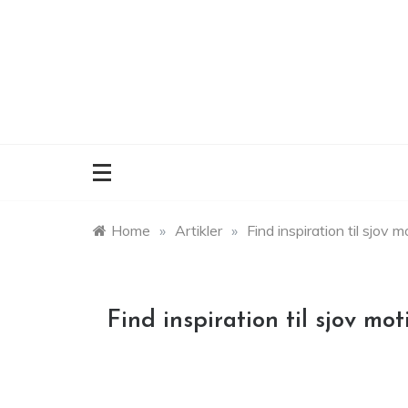
Skip
to
content
Home
»
Artikler
»
Find inspiration til sjov m
Find inspiration til sjov mot