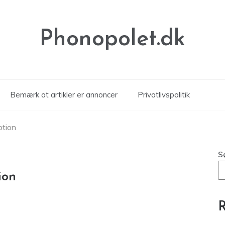
Phonopolet.dk
Bemærk at artikler er annoncer
Privatlivspolitik
otion
S
ion
R