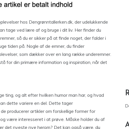
plevelser hos Dengrønntallerken.dk, der udelukkende
 tage ved lære af og bruge i dit liv. Her finder du
mner, så du er sikker på at finde noget, der falder i
ruge tiden på. Nogle af de emner, du finder
oplevelser, som dækker over en lang række underemner.
å for din primære information og inspiration, når det
e ting, og alt efter hvilken humor man har, og hvad
 dette variere en del. Dette tager
D
e producerer artikler om forskellige former for
og være interesseret i at prøve. Måske holder du af
A
øger det nyeste nye herom? Det kan også være, du