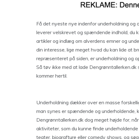
Få det nyeste nye indenfor underholdning og o
leverer velskrevet og spændende indhold, du kan
artikler og indlæg om alverdens emner og undere
din interesse, lige meget hvad du kan lide at b
repræsenteret på siden, er underholdning og 
Så tøv ikke med at lade Dengrønntallerken.dk st
kommer hertil.
Underholdning dækker over en masse forskellig
man synes er spændende og underholdende, kan
Dengrønntallerken.dk dog meget højde for, når d
aktiviteter, som du kunne finde underholdende 
teater, biografture eller comedy shows, og s